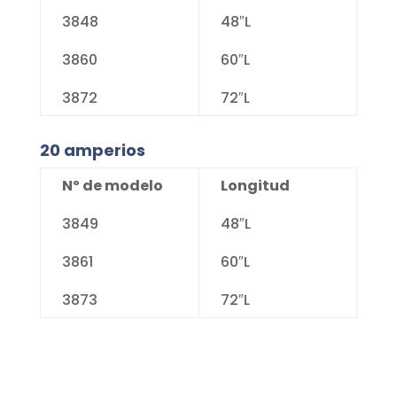
3848
48″L
3860
60″L
3872
72″L
20 amperios
Nº de modelo
Longitud
3849
48″L
3861
60″L
3873
72″L