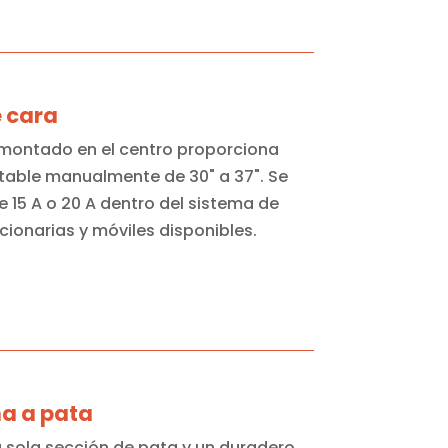
e cara
l montado en el centro proporciona
stable manualmente de 30" a 37". Se
 15 A o 20 A dentro del sistema de
cionarias y móviles disponibles.
na a pata
 sola sección de pata y un duradero