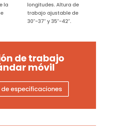
e la
longitudes. Altura de
se
trabajo ajustable de
30″-37″ y 35″-42″.
ión de trabajo
ándar móvil
 de especificaciones