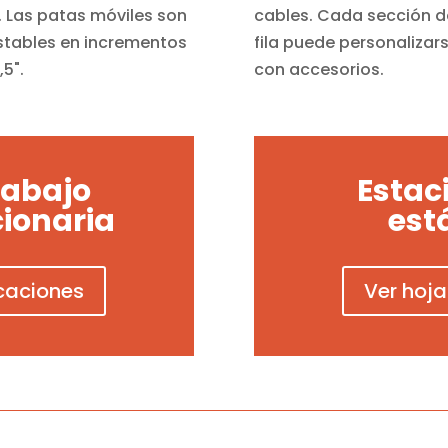
". Las patas móviles son
cables. Cada sección d
stables en incrementos
fila puede personalizar
,5".
con accesorios.
rabajo
Estac
ionaria
est
icaciones
Ver hoja