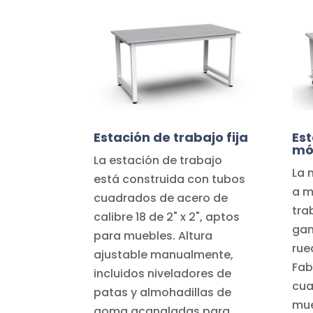
Estación de trabajo fija
Est
mó
La estación de trabajo
La 
está construida con tubos
a m
cuadrados de acero de
tra
calibre 18 de 2" x 2", aptos
gam
para muebles. Altura
rue
ajustable manualmente,
Fab
incluidos niveladores de
cua
patas y almohadillas de
mue
goma acanaladas para